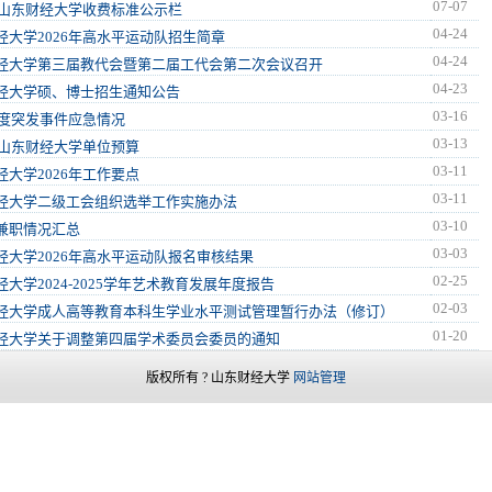
07-07
6年山东财经大学收费标准公示栏
04-24
经大学2026年高水平运动队招生简章
04-24
经大学第三届教代会暨第二届工代会第二次会议召开
04-23
经大学硕、博士招生通知公告
03-16
5年度突发事件应急情况
03-13
6年山东财经大学单位预算
03-11
经大学2026年工作要点
03-11
经大学二级工会组织选举工作实施办法
03-10
兼职情况汇总
03-03
经大学2026年高水平运动队报名审核结果
02-25
大学2024-2025学年艺术教育发展年度报告
02-03
经大学成人高等教育本科生学业水平测试管理暂行办法（修订）
01-20
经大学关于调整第四届学术委员会委员的通知
版权所有 ? 山东财经大学
网站管理