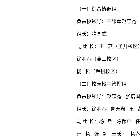
（一）综合协调组
负责校领导：王邵军赵忠秀
组长：隋国武
副 组 长：王 燕（圣井校区
徐明春（燕山校区）
杨 哲（舜耕校区）
（二）校园楼宇管控组
负责校领导：赵忠秀 张培
组长：徐明春 鲁天鑫 王 
副 组 长：杨 哲 陈保启 
齐 扬 张 超 王长胜 杨